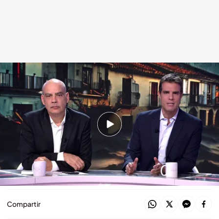
Nacho Abad y David Aleman escuchan los testimonios de los afectados
por la DANA
Código 10
30 OCT 2024 - 08:20h.
Las angustiosas imágenes de una mujer
rodeada de agua por las inundaciones: "La
planta me está ayudando a cogerme"
Compartir