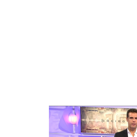
Las armas en el tiroteo de Borja Villacís
En el plató, David Aleman
experto en Criminalística