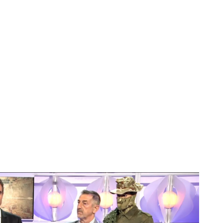
 ha estado hablando con
Fernando Peinado, un
 Forense
. Peinado ha explicado una por una
las