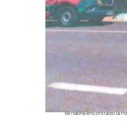
utilizaron
El programa ha enseñad
se escondió tras huir de
Novedades del asesinato
con una persona conde
Compartir
'Código 10' ha enseñado 
produjo en las inmediaci
Begoña Villacís
. Las foto
se habría encontrado la Pol