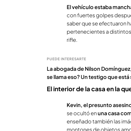
El vehículo estaba manc
con fuertes golpes después
saber que se efectuaron ha
pertenecientes a distintos
rifle.
PUEDE INTERESARTE
La abogada de Nilson Domínguez,
se llama eso? Un testigo que est
El interior de la casa en la q
Kevin, el presunto asesino
se ocultó en
una casa com
enseñado también las imág
montones de objetos amo