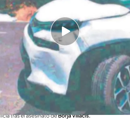
o cómo era por dentro la casa en la que Kevin
l lugar del asesinato
 de Borja Villacís: la mañana del tiroteo estuvo
nada por intento de homicidio
en exclusiva unas imágenes del tiroteo
que se
ones de Mediaset España contra
el hermano de
grafías que ha mostrado el programa son lo que
icía tras el asesinato de
Borja Villacís.