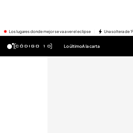
Los lugares donde mejor se va a ver el eclipse
Una soltera de '
Lo último
A la carta