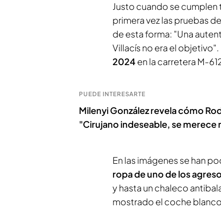
Justo cuando se cumplen t
primera vez las pruebas de
de esta forma: "Una aute
Villacís no era el objetivo".
2024
en la carretera M-612
PUEDE INTERESARTE
Milenyi González revela cómo Rodo
"Cirujano indeseable, se merece
En las imágenes se han p
ropa de uno de los agres
y hasta un chaleco antiba
mostrado el coche blanco e