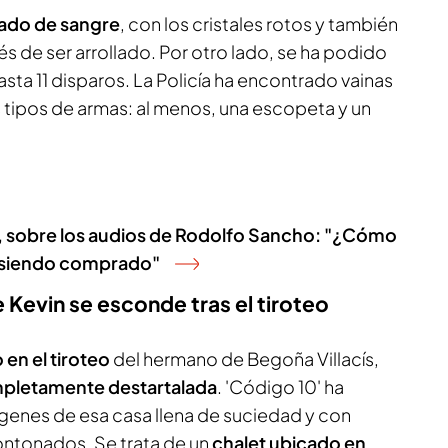
hado de sangre
, con los cristales rotos y también
 de ser arrollado. Por otro lado, se ha podido
sta 11 disparos. La Policía ha encontrado vainas
 tipos de armas: al menos, una escopeta y un
 sobre los audios de Rodolfo Sancho: "¿Cómo
á siendo comprado"
ue Kevin se esconde tras el tiroteo
 en el tiroteo
del hermano de Begoña Villacís,
pletamente destartalada
. 'Código 10' ha
enes de esa casa llena de suciedad y con
ntonados. Se trata de un
chalet ubicado en