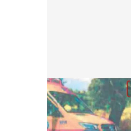
Imágenes en exclusiva
Alberto Samperio
04 SEP 2024 - 02:25h.
'Código 10' ha mostrado
accidente, de la ropa d