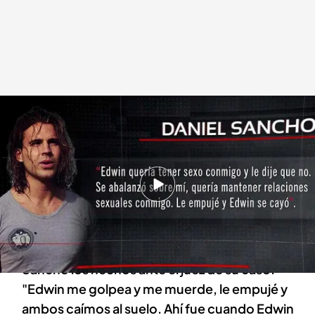
Caso Daniel Sancho: la declaración ante el juez
Código 10
01 MAY 2024 - 00:15h.
Aunque no estaba prevista para este 30 de
abril, Daniel Sancho ha declarado ante el juez
'Código 10' detalla cómo ha explicado Daniel
Sancho los hechos ante el juez de su caso:
"Edwin me golpea y me muerde, le empujé y
ambos caímos al suelo. Ahí fue cuando Edwin