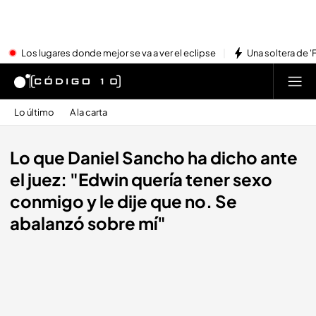
Los lugares donde mejor se va a ver el eclipse
Una soltera de '
Lo último
A la carta
Lo que Daniel Sancho ha dicho ante
el juez: "Edwin quería tener sexo
conmigo y le dije que no. Se
abalanzó sobre mí"