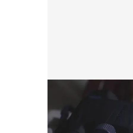
Dos asesinatos sin sent
cuatro.com
27 MAR 2024 - 16:05h.
Un preso fugado mató a
aparente