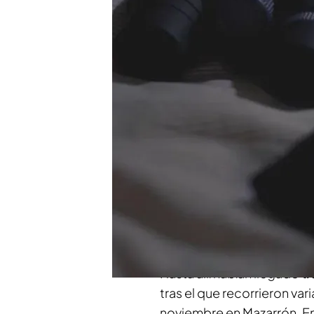
Las víctimas fueron un
Código 10 | Programa, 
Compartir
Sucedió en Mazarrón el 13 
novia se hospedaban en un
chaleco antibalas y del qu
la que llevaba
dos pistolas
porque tenía la obsesión 
Hasta allí habían llegado
tr
tras el que recorrieron var
noviembre en Mazarrón. En