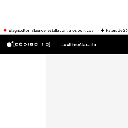
El agricultor influencer estalla contra los políticos
Faten, de 26
Lo último
A la carta