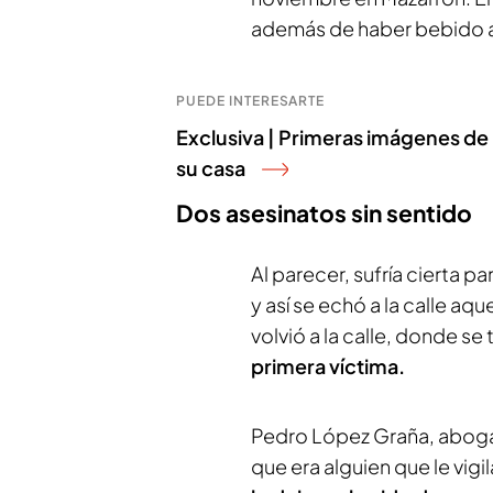
además de haber bebido a
PUEDE INTERESARTE
Exclusiva | Primeras imágenes de lo
su casa
Dos asesinatos sin sentido
Al parecer, sufría cierta
y así se echó a la calle aq
volvió a la calle, donde s
primera víctima.
Pedro López Graña, aboga
que era alguien que le vigi