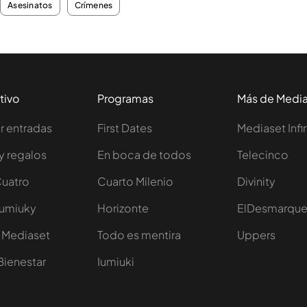
Asesinatos
Crímenes
tivo
Programas
Más de Medi
 entradas
First Dates
Mediaset Infi
y regalos
En boca de todos
Telecinco
Cuatro
Cuarto Milenio
Divinity
Iumiuky
Horizonte
ElDesmarqu
 Mediaset
Todo es mentira
Uppers
Bienestar
Iumiuki