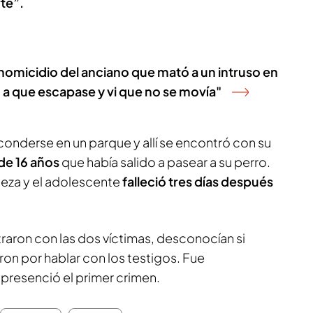
te”.
 homicidio del anciano que mató a un intruso en
o a que escapase y vi que no se movía"
nderse en un parque y allí se encontró con su
de 16 años
que había salido a pasear a su perro.
abeza y el adolescente
falleció tres días después
raron con las dos víctimas, desconocían si
on por hablar con los testigos. Fue
 presenció el primer crimen.