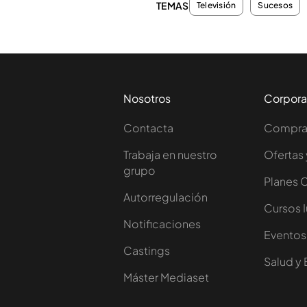
TEMAS
Televisión
Sucesos
Nosotros
Corpora
Contacta
Comprar
Trabaja en nuestro
Ofertas 
grupo
Planes 
Autorregulación
Cursos 
Notificaciones
Eventos
Castings
Salud y 
Máster Mediaset