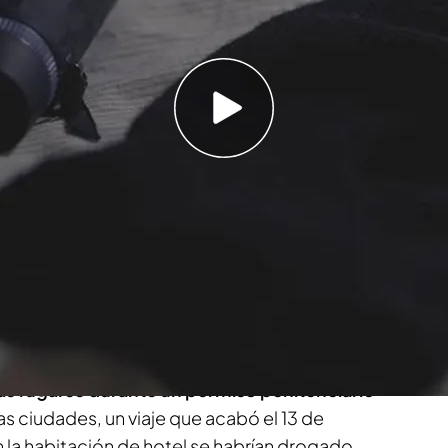
 hombre de 32 años y un adolescente de 16
en vídeo (26/03/24)
de noviembre de 2011. Allí, un preso fugado y su
 hostal donde Mar le ayudó a colocarse un
e él salió con un pasamontañas, una mochila en
 y un subfusil,
además de unos prismáticos
de que le estaban persiguiendo.
as fugarse durante un permiso penitenciario
ias ciudades, un viaje que acabó el 13 de
 la habitación de hotel se habrían drogado