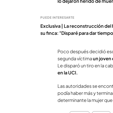
lo dejaron herido de muer
PUEDE INTERESARTE
Exclusiva | La reconstrucción del
su finca: "Disparé para dar tiemp
Poco después decidió esco
segunda víctima
un joven 
Le disparó un tiro en la c
en la UCI.
Las autoridades se encont
podía haber más y terminar
determinante la mujer que