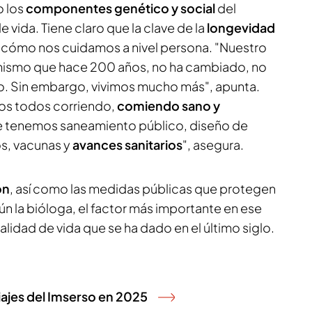
o los
componentes genético y social
del
 vida. Tiene claro que la clave de la
longevidad
n cómo nos cuidamos a nivel persona. "Nuestro
 mismo que hace 200 años, no ha cambiado, no
. Sin embargo, vivimos mucho más", apunta.
os todos corriendo,
comiendo sano y
ue tenemos saneamiento público, diseño de
s, vacunas y
avances sanitarios
", asegura.
ón
, así como las medidas públicas que protegen
gún la bióloga, el factor más importante en ese
alidad de vida que se ha dado en el último siglo.
iajes del Imserso en 2025