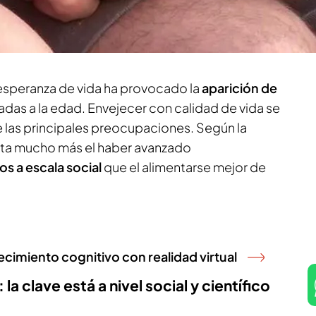
 bienestar
. Según
informa Aldara Martitegui en
iales y la asignación de recursos públicos a la
 esperanza de vida ha provocado la
aparición de
das a la edad. Envejecer con calidad de vida se
las principales preocupaciones. Según la
ta mucho más el haber avanzado
s a escala social
que el alimentarse mejor de
jecimiento cognitivo con realidad virtual
a clave está a nivel social y científico