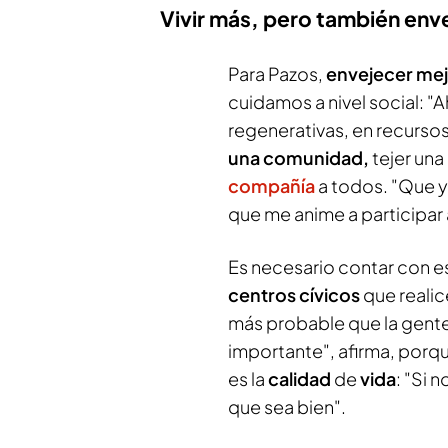
Vivir más, pero también env
Para Pazos,
envejecer me
cuidamos a nivel social: "
regenerativas, en recurso
una comunidad,
tejer una
compañía
a todos. "Que 
que me anime a participar 
Es necesario contar con 
centros cívicos
que realic
más probable que la gente 
importante", afirma, porqu
es la
calidad
de
vida
: "Si 
que sea bien".