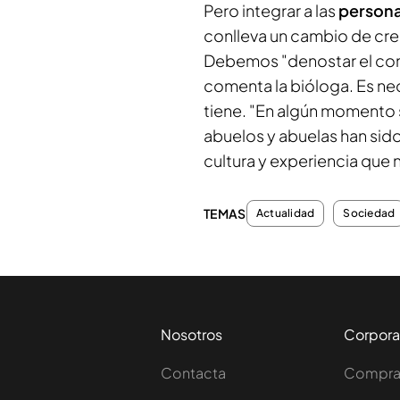
Pero integrar a las
persona
conlleva un cambio de cre
Debemos "denostar el con
comenta la bióloga. Es ne
tiene. "En algún momento s
abuelos y abuelas han sido
cultura y experiencia que 
TEMAS
Actualidad
Sociedad
Nosotros
Corpora
Contacta
Comprar