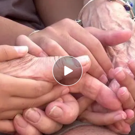
a aumentado notablemente y tener una
 ha sido un factor fundamental
 aprender vuelven la universidad: un programa
eras sin examinarse
idad demuestran que los humanos
cada vez
etamente en España, la
esperanza de vida
arios factores que nos han llevado hasta aquí y,
se le da tanta importancia: la habilidad para