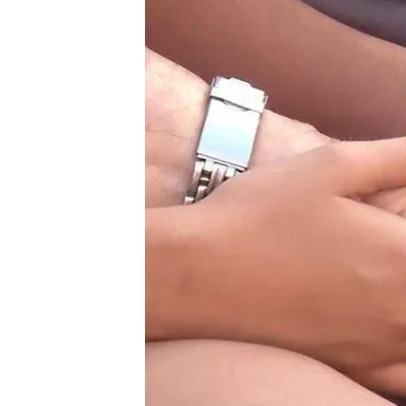
Redacción digital Noticias Cuatro
01 JUL 2025 - 20:14h.
La esperanza de vida h
sociedad que nos cuida
Jubilados con ganas de
les permite cursar carr
Compartir
Los análisis de la mortal
vivimos más años
. Concr
supera los 80. Ha habido v
entre ellos, uno al que no 