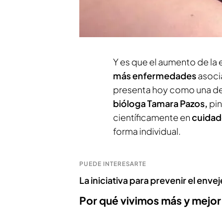
construir una
sociedad del
el vídeo
, los cuidados soc
salud han sido clave.
Y es que el aumento de la
más enfermedades
asocia
presenta hoy como una de 
bióloga Tamara Pazos,
pin
científicamente en
cuidado
forma individual.
PUEDE INTERESARTE
La iniciativa para prevenir el enve
Por qué vivimos más y mejor: l