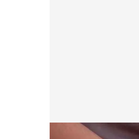
Las claves para un envejecimiento sano
.
IMAGEN: N