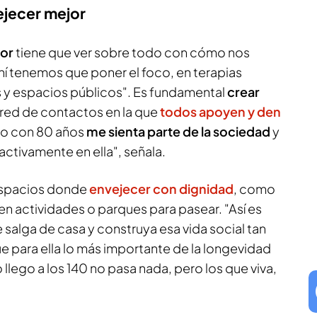
ejecer mejor
jor
tiene que ver sobre todo con cómo nos
Ahí tenemos que poner el foco, en terapias
s y espacios públicos". Es fundamental
crear
 red de contactos en la que
todos apoyen y den
yo con 80 años
me sienta parte de la sociedad
y
activamente en ella", señala.
espacios donde
envejecer con dignidad
, como
en actividades o parques para pasear. "Así es
salga de casa y construya esa vida social tan
e para ella lo más importante de la longevidad
no llego a los 140 no pasa nada, pero los que viva,