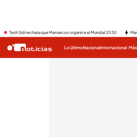
Tesh Sidi rechaza que Marruecos organice el Mundial 2030
Mar
Lo último
Nacional
Internacional
Má