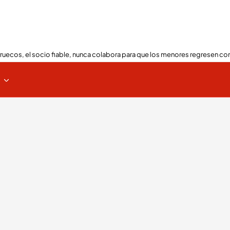
ruecos, el socio fiable, nunca colabora para que los menores regresen con
s