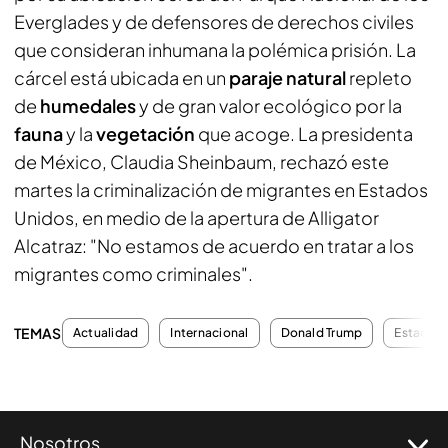
Everglades y de defensores de derechos civiles
que consideran inhumana la polémica prisión. La
cárcel está ubicada en un
paraje natural
repleto
de
humedales
y de gran valor ecológico por la
fauna
y la
vegetación
que acoge. La presidenta
de México, Claudia Sheinbaum, rechazó este
martes la criminalización de migrantes en Estados
Unidos, en medio de la apertura de Alligator
Alcatraz: "No estamos de acuerdo en tratar a los
migrantes como criminales".
TEMAS
Actualidad
Internacional
Donald Trump
Estados 
Nosotros