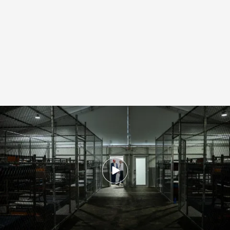
Trump farda del polémico centro de detención Alligator Alcatraz
.
EFE
Redacción digital Noticias Cuatro
Agencia EFE
02 JUL 2025 - 18:52h.
Se trata de un lugar al que irán los migrantes
que no acepten la deportación voluntaria a su
país
Las consecuencias que puede provocar la