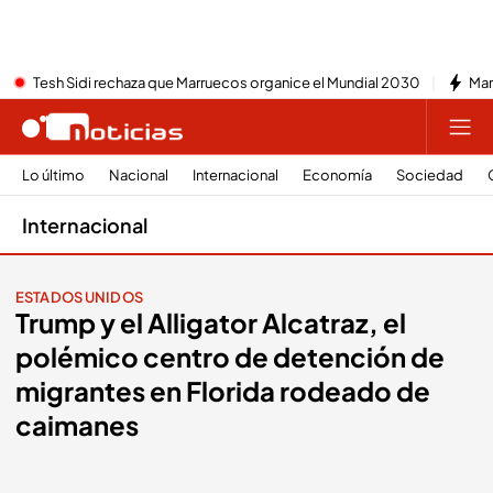
Tesh Sidi rechaza que Marruecos organice el Mundial 2030
Mar
Lo último
Nacional
Internacional
Economía
Sociedad
Internacional
ESTADOS UNIDOS
Trump y el Alligator Alcatraz, el
polémico centro de detención de
migrantes en Florida rodeado de
caimanes