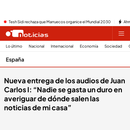
Tesh Sidi rechaza que Marruecos organice el Mundial 2030
Ahm
Lo último
Nacional
Internacional
Economía
Sociedad
España
Nueva entrega de los audios de Juan
Carlos I: “Nadie se gasta un duro en
averiguar de dónde salen las
noticias de mi casa”