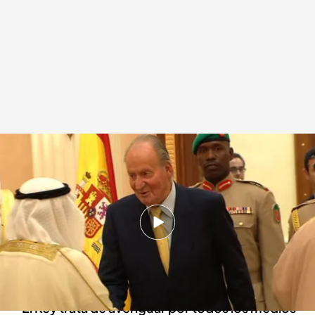
El enfado del rey Juan Carlos porque no logra descubrir quién esta
filtrando sus secretos
Daniel Montero
Redacción digital Noticias Cuatro
17 OCT 2024 - 18:21h.
En los nuevos audios Juan Carlos I se muestra
muy enfadado porque su entorno no le ayuda
a tapar su doble vida
El Rey trata de averiguar por todos los medios