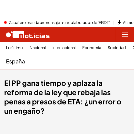
Zapatero manda un mensaje a un colaborador de 'EBDT'
Ahmed
Lo último
Nacional
Internacional
Economía
Sociedad
España
El PP gana tiempo y aplaza la
reforma de la ley que rebaja las
penas a presos de ETA: ¿un error o
un engaño?