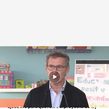
El PP aplaza la reforma de ley que rebaja las penas a presos de ETA
Redacción digital Noticias Cuatro
08 OCT 2024 - 14:45h.
Esta votación permitirá que más de 40
terroristas de ETA salgan antes de la cárcel
Los populares intentaron convencer al
Ejecutivo para que retire el proyecto de ley