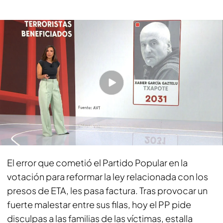
Algunos de los presos de ETA que se beneficiarán de la rebaja de las penas
de cárcel
PUEDE INTERESARTE
La Audiencia de Madrid rechaza cerrar el caso
Begoña Gómez pero excluye el rescate de Air
Europa
El Gobierno se muestra contundente y
resalta que no cambiará de decisión
El error que cometió el Partido Popular en la
votación para reformar la ley relacionada con los
presos de ETA, les pasa factura. Tras provocar un
fuerte malestar entre sus filas, hoy el PP pide
disculpas a las familias de las víctimas, estalla