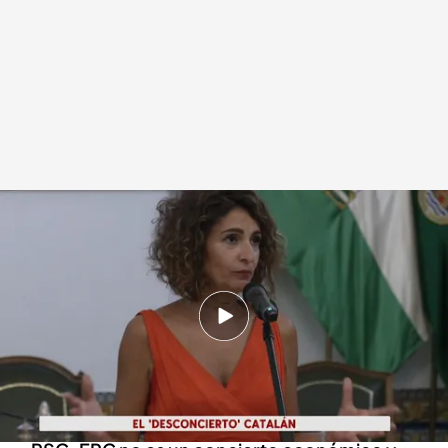
Cruce de declaraciones entre ERC y el Gobierno
Redacción digital Noticias Cuatro
Europa Press
22 AGO 2024 - 15:27h.
El Gobierno trata de apaciguar el malestar de
ERC tras las declaraciones de la ministra de
Hacienda sobre el acuerdo en Cataluña
María Jesús Montero defiende que el acuerdo