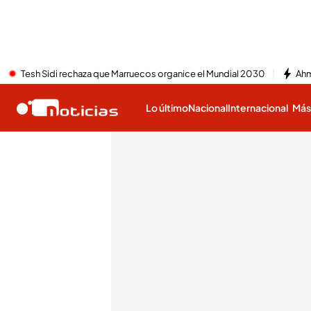
Tesh Sidi rechaza que Marruecos organice el Mundial 2030
Ahm
Lo último
Nacional
Internacional
Má