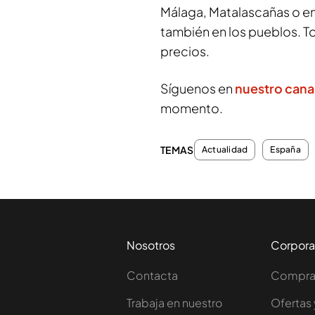
Málaga, Matalascañas o en 
también en los pueblos. T
precios.
Síguenos en
nuestro cana
momento.
TEMAS
Actualidad
España
Nosotros
Corpora
Contacta
Comprar
Trabaja en nuestro
Ofertas 