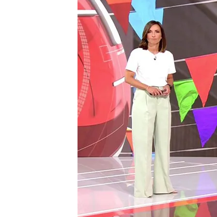
15 AGO 2024 - 15:13h.
La Dana se ceba con Mal
inundaciones y decena
El padre de Lamine Yam
sido detenidas
Playas llenas y pueblos 
verano
Compartir
La Dana se ceba con Mallorc
La Dana, que durante las ú
numerosos lugares del lit