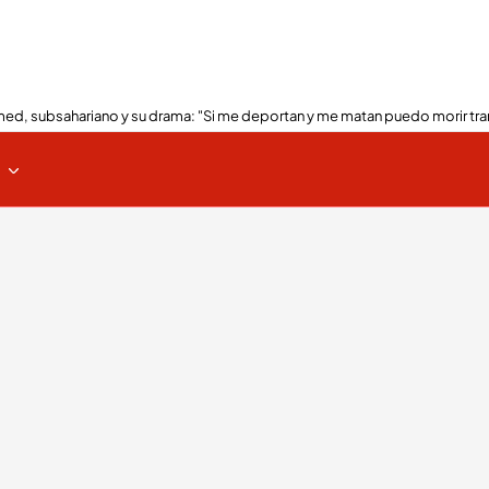
ed, subsahariano y su drama: "Si me deportan y me matan puedo morir tra
s