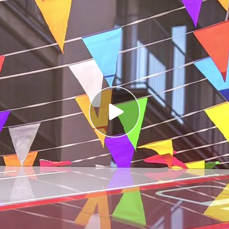
lorca dejando lluvias torrenciales,
s de vuelos cancelados
al, apuñalado en Mataró: cuatro personas han
de fiesta patronales en el gran puente del
a
ltimas horas
ha sacudido con virulencia
oral mediterráneo,
ha comenzado a debilitarse