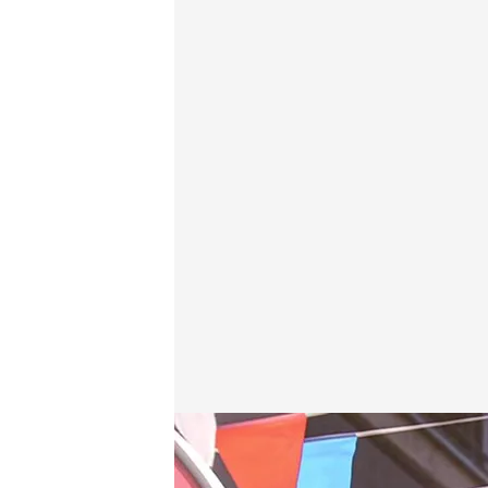
Las noticias, de la mano de Lidia Camón
cuatro.com