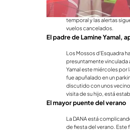
y a desplazarse hacia Ital
fuerza el archipiélago bale
temporal y las alertas sigu
vuelos cancelados.
El padre de Lamine Yamal, 
Los Mossos d'Esquadra ha
presuntamente vinculada 
Yamal este miércoles por 
fue apuñalado en un parki
discutido con unos vecinos.
visita de su hijo, está esta
El mayor puente del verano
La DANA está complicando 
de fiesta del verano. Este