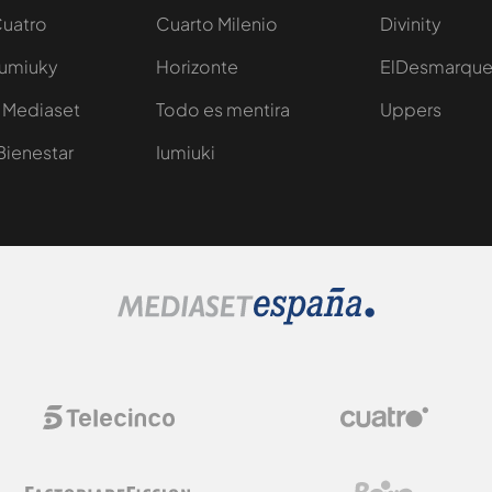
Cuatro
Cuarto Milenio
Divinity
Iumiuky
Horizonte
ElDesmarqu
 Mediaset
Todo es mentira
Uppers
Bienestar
Iumiuki