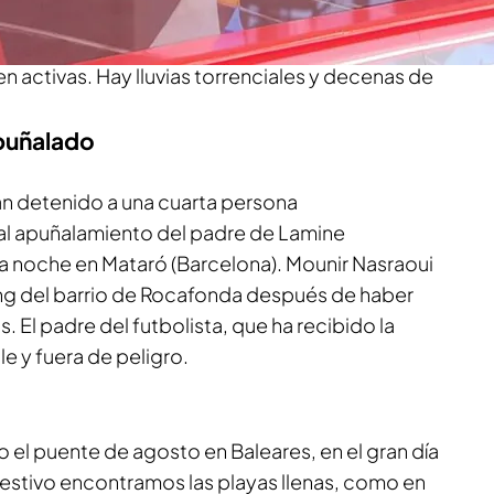
ia, pero sus últimos coletazos han azotado con
ar. El norte de Mallorca recibe lo peor del
en activas. Hay lluvias torrenciales y decenas de
apuñalado
n detenido a una cuarta persona
al apuñalamiento del padre de Lamine
la noche en Mataró (Barcelona). Mounir Nasraoui
ng del barrio de Rocafonda después de haber
 El padre del futbolista, que ha recibido la
ble y fuera de peligro.
el puente de agosto en Baleares, en el gran día
 festivo encontramos las playas llenas, como en