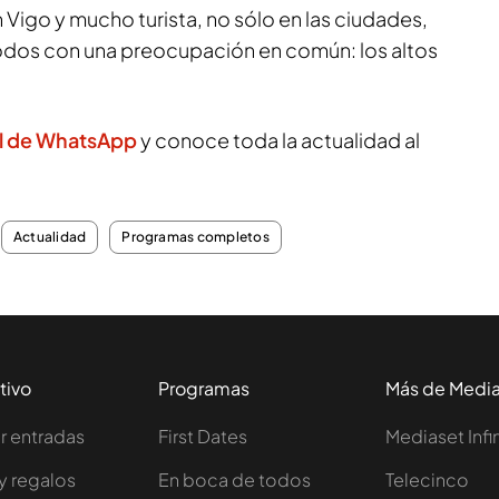
Vigo y mucho turista, no sólo en las ciudades,
odos con una preocupación en común: los altos
l de WhatsApp
y conoce toda la actualidad al
Actualidad
Programas completos
tivo
Programas
Más de Medi
 entradas
First Dates
Mediaset Infi
y regalos
En boca de todos
Telecinco