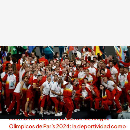
Las luces y las sombras de los deportistas españoles en los Juegos
Olímpicos de París
Redacción digital Noticias Cuatro
Sandra Mir
12 AGO 2024 - 17:18h.
España suma 18 medallas en los Juegos
Olímpicos de París, un balance que sabe a
poco
Los momentos más virales de los Juegos
Olímpicos de París 2024: la deportividad como