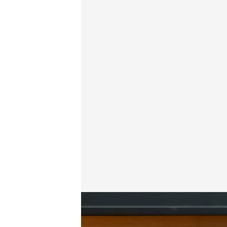
Francina Armengol comparece en la comisión de in
Redacción digital Noticias Cuatro
Agenci