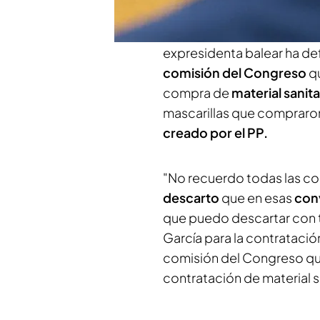
que ha negado "con total s
contratación de ninguna 
expresidenta balear ha def
comisión del Congreso
qu
compra de
material sanit
mascarillas que compraron
creado por el PP.
"No recuerdo todas las c
descarto
que en esas
con
que puedo descartar con t
García para la contrataci
comisión del Congreso que
contratación de material s