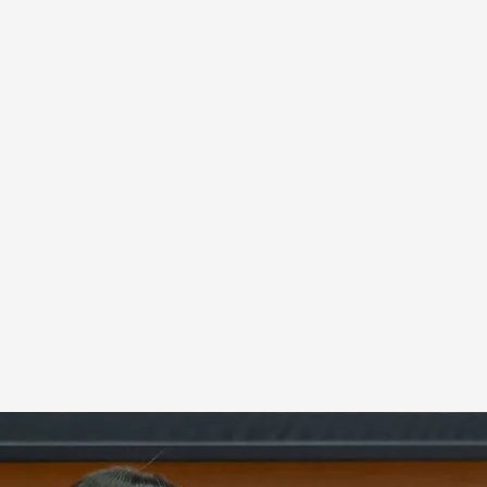
vestigación del congreso sobre el caso Koldo
a EFE