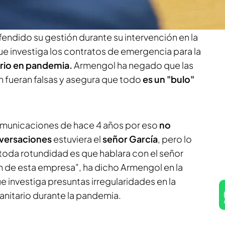
eguridad y rotundidad" que hablara con él de la
empresa. La presidenta del Congreso y
endido su gestión durante su intervención en la
e investiga los contratos de emergencia para la
ario en pandemia.
Armengol ha negado que las
 fueran falsas y asegura que todo
es un "bulo"
omunicaciones de hace 4 años por eso
no
versaciones
estuviera el
señor García
, pero lo
oda rotundidad es que hablara con el señor
ón de esta empresa", ha dicho Armengol en la
 investiga presuntas irregularidades en la
anitario durante la pandemia.