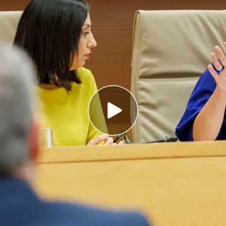
ite que conocía a Koldo García como asesor
reso ha comparecido en la comisión del
la compra de material sanitario en la pandemia
n duda que exista una trama Koldo y asegura
icio paralelo”
onocido que conocía a
Koldo García Izaguirre
ministro de Transportes, José Luis Ábalos, y
s sus comunicaciones
de hace cuatro años, sí