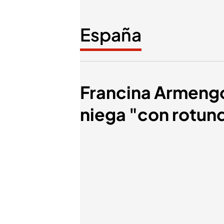
España
Francina Armengo
niega "con rotund