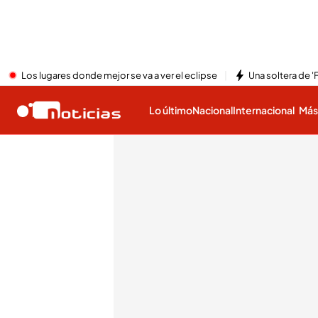
Los lugares donde mejor se va a ver el eclipse
Una soltera de '
Lo último
Nacional
Internacional
Má