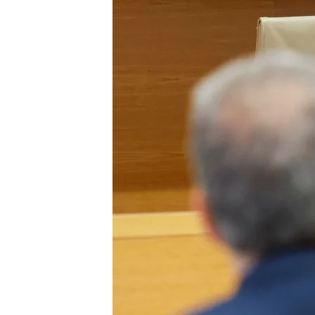
13 MAY 2024 - 19:42h.
Francina Armengol adm
de José Luis Ábalos
La presidenta del Cong
Congreso que investiga 
José Luis Ábalos pone e
que es víctima “de un ju
Compartir
Francina Armengol ha rec
como asesor del entonces 
aunque
no recuerda toda