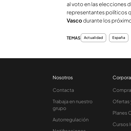
al voto en las elecciones d
representantes políticos 
Vasco
durante los próxim
TEMAS
Actualidad
España
Nosotros
Corpora
Contacta
Comprar
Trabaja en nuestro
Ofertas 
grupo
Planes 
Autorregulación
Cursos 
Notificaciones