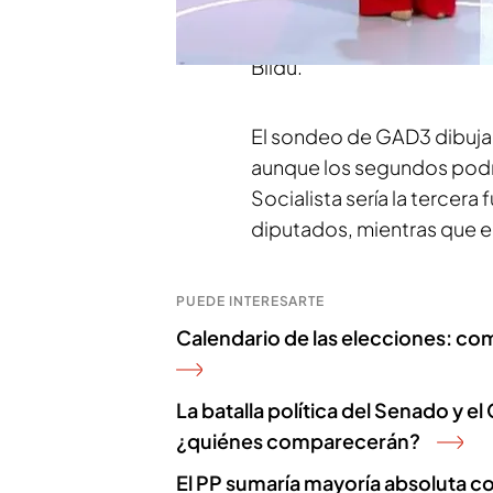
Vasco. El resultado de las
encuesta de GAD3 para M
Bildu.
El sondeo de GAD3 dibuja
aunque los segundos podría
Socialista sería la tercera 
diputados, mientras que el
PUEDE INTERESARTE
Calendario de las elecciones: com
La batalla política del Senado y e
¿quiénes comparecerán?
El PP sumaría mayoría absoluta c