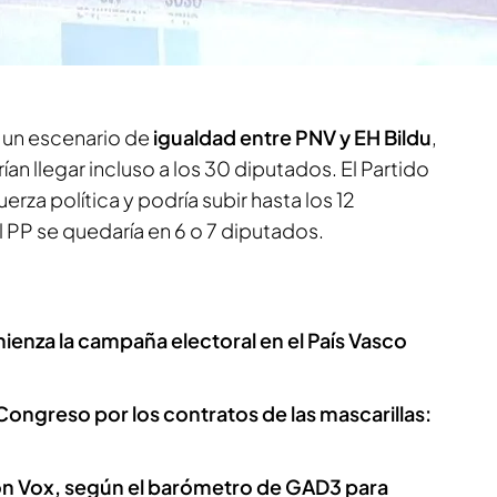
elecciones vascas
es bastante incierto. La
ediaset
apunta a un empate entre PNV y EH
 un escenario de
igualdad entre PNV y EH Bildu
,
n llegar incluso a los 30 diputados. El Partido
fuerza política y podría subir hasta los 12
 PP se quedaría en 6 o 7 diputados.
ienza la campaña electoral en el País Vasco
l Congreso por los contratos de las mascarillas:
on Vox, según el barómetro de GAD3 para