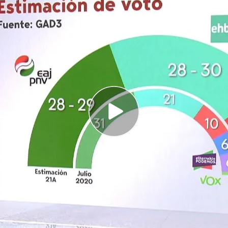
 Mediaset arroja un escenario de máxima
es vascas del 21 de abril
an en los comicios vascos, aunque los
zar los 30 escaños
iones: comienza la campaña electoral en el País
rda de dos millones de vascos mayores de 18 años
para elegir al próximo lehendakari del País