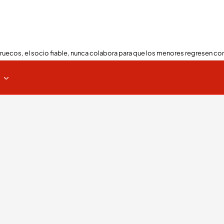
ruecos, el socio fiable, nunca colabora para que los menores regresen con
s