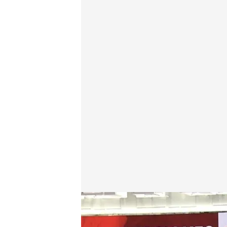
Los datos del sondeo GAD3 para Mediaset
Redacción digital Noticias Cuatro