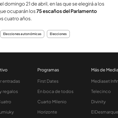
el domingo 21 de abril, en las que se elegirá a los
que ocuparán los
75 escaños del Parlamento
os cuatro años.
Elecciones autonómicas
Elecciones
tivo
Programas
Más de Medi
 entradas
First Dates
Mediaset Infi
y regalos
En boca de todos
Telecinco
Cuatro
Cuarto Milenio
Divinity
Iumiuky
Horizonte
ElDesmarqu