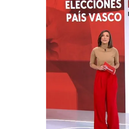
08 ABR 2024 - 14:35h.
El sondeo de GAD3 para
igualdad en las eleccion
PNV y EH Bildu empatarí
segundos podrían alcan
Calendario de las elecc
Vasco
Compartir
El próximo 21 de abril ce
están llamados a las urnas 