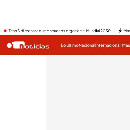
Tesh Sidi rechaza que Marruecos organice el Mundial 2030
Mar
Lo último
Nacional
Internacional
Má