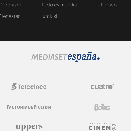
 Mediaset
Todo es mentira
Uppers
Bienestar
Iumiuki