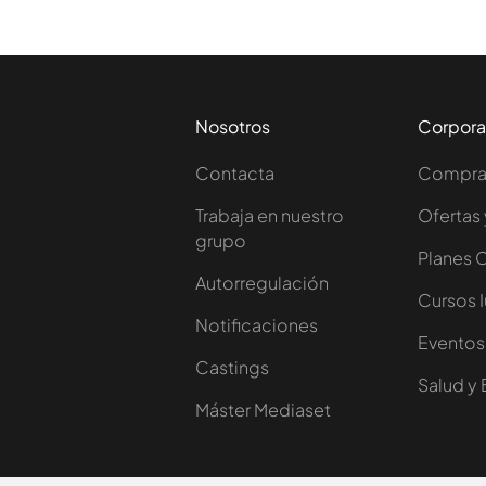
Nosotros
Corpora
Contacta
Comprar
Trabaja en nuestro
Ofertas 
grupo
Planes 
Autorregulación
Cursos 
Notificaciones
Eventos
Castings
Salud y 
Máster Mediaset