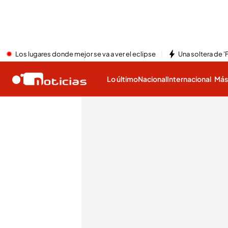
Los lugares donde mejor se va a ver el eclipse
Una soltera de '
Lo último
Nacional
Internacional
Má