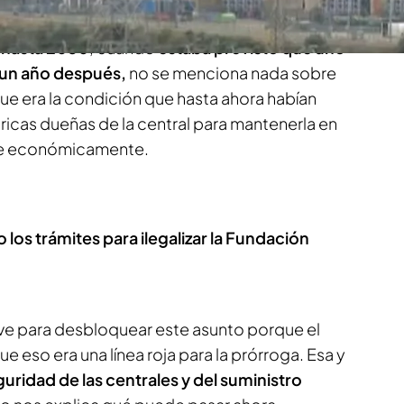
que se pide alargar el funcionamiento de los
 hasta 2030
, cuando
estaba previsto que uno
o un año después,
no se menciona nada sobre
 que era la condición que hasta ahora habían
ricas dueñas de la central para mantenerla en
le económicamente.
 los trámites para ilegalizar la Fundación
rve para desbloquear este asunto porque el
e eso era una línea roja para la prórroga. Esa y
guridad de las centrales y del suministro