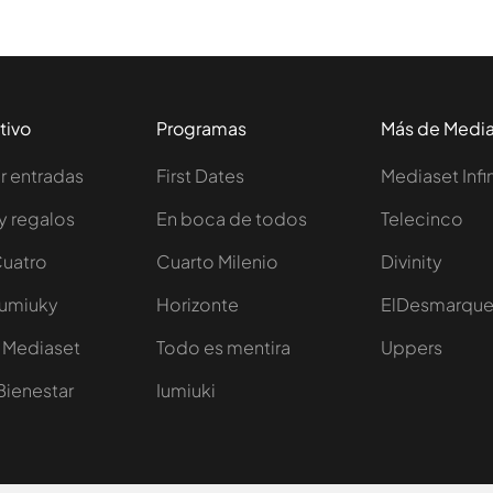
tivo
Programas
Más de Medi
 entradas
First Dates
Mediaset Infi
y regalos
En boca de todos
Telecinco
Cuatro
Cuarto Milenio
Divinity
Iumiuky
Horizonte
ElDesmarqu
 Mediaset
Todo es mentira
Uppers
Bienestar
Iumiuki