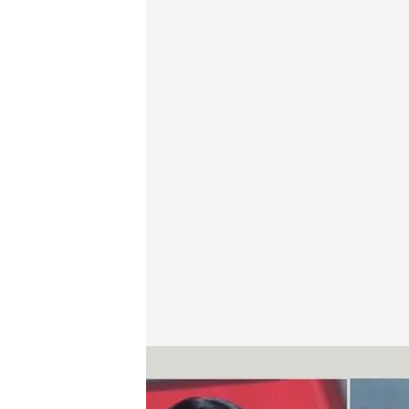
Cristina Montalvo analiza el resurgimiento de las e
Cristina Montalvo