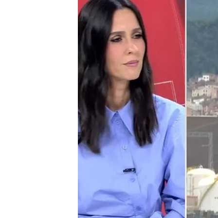
31 OCT 2025 - 18:35h.
Ya está en marcha el pro
central nuclear de Alma
Sumar, socio del Gobier
parece fácil en un mo
Compartir
Ya está en marcha el proce
nuclear de Almaraz
. Las 
cambie el calendario prev
condiciones.