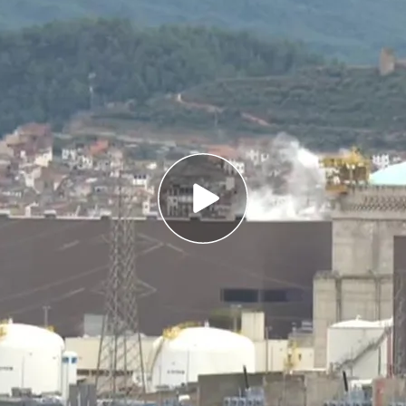
ceso para intentar prorrogar la vida de la
raz
no, quiere el cierre de las nucleares, pero no
mento de dependencia energética.
so para intentar
prorrogar la vida de la central
empresas ya han solicitado oficialmente que se
isto de cierres y lo han hecho prescindiendo de