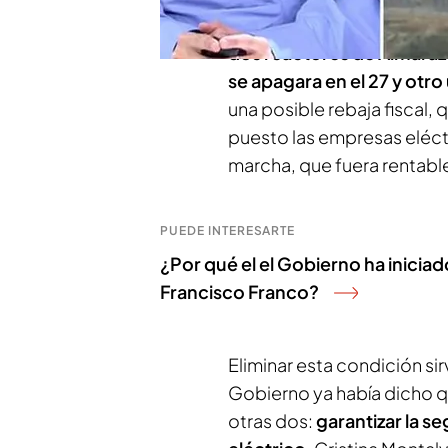
En este documento con el 
dos reactores de Almaraz
se apagara en el 27 y otr
una posible rebaja fiscal,
puesto las empresas eléct
marcha, que fuera rentab
PUEDE INTERESARTE
¿Por qué el el Gobierno ha iniciado
Francisco Franco?
Eliminar esta condición si
Gobierno ya había dicho qu
otras dos:
garantizar la se