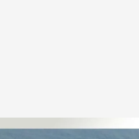
nergías nucleares
.
Cuatro