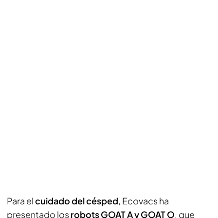
Para el
cuidado del césped
, Ecovacs ha
presentado los
robots GOAT A y GOAT O
, que