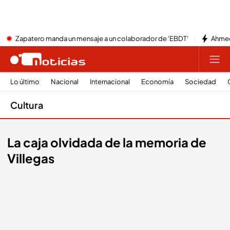
Zapatero manda un mensaje a un colaborador de 'EBDT'
Ahmed
Lo último
Nacional
Internacional
Economía
Sociedad
Cultura
La caja olvidada de la memoria de
Villegas