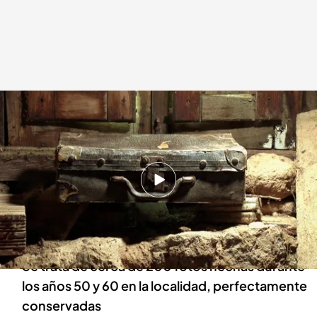
Se encontraron cerca de 200 fotos hechas durante los años 50 y 60 en la
localidad,
.
Noticias Cuatro
Mario Moros (@mimalavida)
02 NOV 2025 - 20:55h.
Una vecina localizó de casualidad en su viejo
desván una caja con decenas de instantáneas
que retratan la vida del pueblo hace 70 años
Se trata de cerca de 200 fotos hechas durante
los años 50 y 60 en la localidad, perfectamente
conservadas