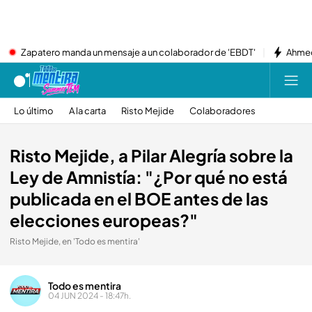
Zapatero manda un mensaje a un colaborador de 'EBDT'
Ahmed
Lo último
A la carta
Risto Mejide
Colaboradores
Risto Mejide, a Pilar Alegría sobre la
Ley de Amnistía: "¿Por qué no está
publicada en el BOE antes de las
elecciones europeas?"
Risto Mejide, en 'Todo es mentira'
Todo es mentira
04 JUN 2024 - 18:47h.