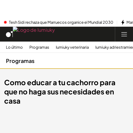
Tesh Sidi rechaza que Marruecos organice el Mundial 2030
Mar
Lo último
Programas
Iumiuky veterinaria
Iumiuky adriestramie
Programas
Como educar a tu cachorro para
que no haga sus necesidades en
casa