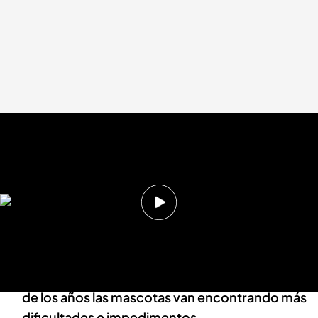
IUMIUKY programa 36
cuatro.com
15 DIC 2020 - 13:45h.
Hasta los 10 o 12 meses los cachorros no tienen
pleno control de sus esfínteres, por lo que es
necesario tratarlos con paciencia y no reñirles
La edad es un factor irreparable, con el paso
de los años las mascotas van encontrando más
dificultades e impedimentos