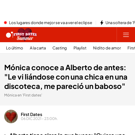
Los lugares donde mejor se va a ver el eclipse
Una soltera de '
Lo último
A la carta
Casting
Playlist
Nidito de amor
Firs
Mónica conoce a Alberto de antes:
"Le vi liándose con una chica en una
discoteca, me pareció un baboso"
Mónica en 'First dates'
First Dates
06 DIC 2021 - 23:00h.