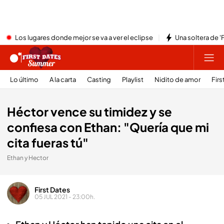
Los lugares donde mejor se va a ver el eclipse
Una soltera de '
Lo último
A la carta
Casting
Playlist
Nidito de amor
Firs
Héctor vence su timidez y se
confiesa con Ethan: "Quería que mi
cita fueras tú"
Ethan y Hector
First Dates
05 JUL 2021 - 23:00h.