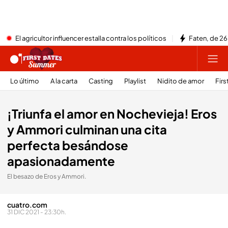
El agricultor influencer estalla contra los políticos
Faten, de 26
Lo último
A la carta
Casting
Playlist
Nidito de amor
Firs
¡Triunfa el amor en Nochevieja! Eros
y Ammori culminan una cita
perfecta besándose
apasionadamente
El besazo de Eros y Ammori.
cuatro.com
31 DIC 2021 - 23:30h.