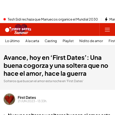
Tesh Sidi rechaza que Marruecos organice el Mundial 2030
Mar
Lo último
A la carta
Casting
Playlist
Nidito de amor
Firs
Avance, hoy en ‘First Dates’: Una
buena cogorza y una soltera que no
hace el amor, hace la guerra
Solteros que buscan el amor esta noche en 'First Dates'
First Dates
21 JUN 2023 - 13:33h.