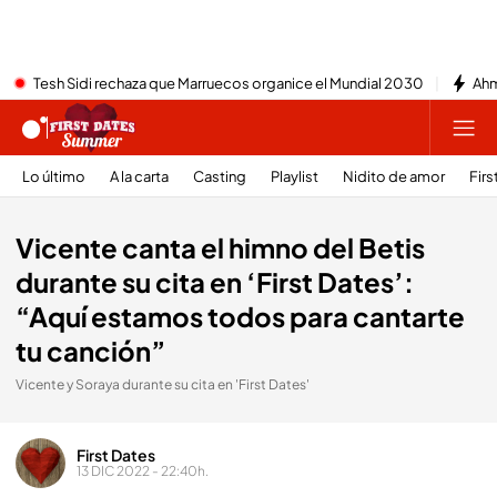
Tesh Sidi rechaza que Marruecos organice el Mundial 2030
Ahm
Lo último
A la carta
Casting
Playlist
Nidito de amor
Firs
Vicente canta el himno del Betis
durante su cita en ‘First Dates’:
“Aquí estamos todos para cantarte
tu canción”
Vicente y Soraya durante su cita en 'First Dates'
First Dates
13 DIC 2022 - 22:40h.