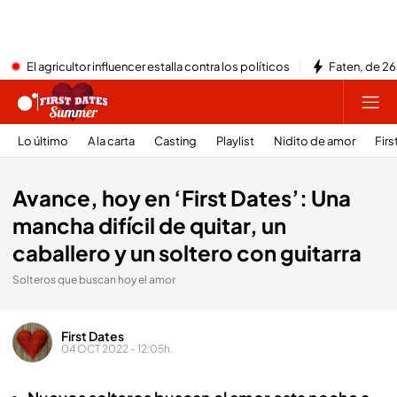
El agricultor influencer estalla contra los políticos
Faten, de 26
Lo último
A la carta
Casting
Playlist
Nidito de amor
Firs
Avance, hoy en ‘First Dates’: Una
mancha difícil de quitar, un
caballero y un soltero con guitarra
Solteros que buscan hoy el amor
First Dates
04 OCT 2022 - 12:05h.