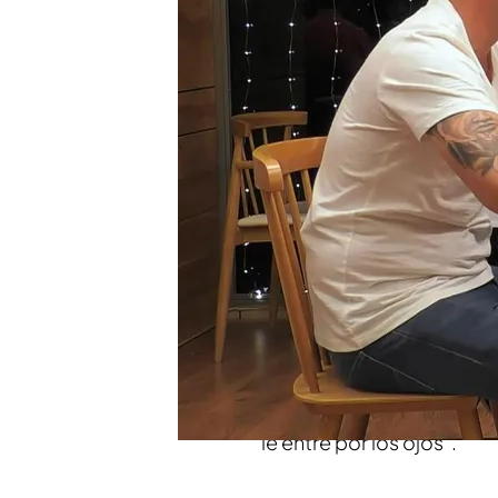
Daniel no entiende en q
profesional de juegos"
La alicantina muestra a 
detrás de la oreja
Compartir
Ludi
tiene 28 años, viene 
alguien que sea su compañ
exigente. Por este motivo, 
valenciano y tiene 34 años
“le entre por los ojos”.