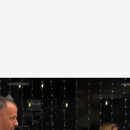
jos y disfruta de su tiempo libre jugando a
 directo y lo transmito"