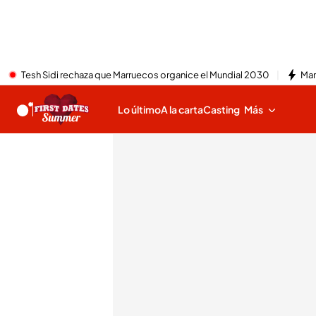
Tesh Sidi rechaza que Marruecos organice el Mundial 2030
Mar
Lo último
A la carta
Casting
Más