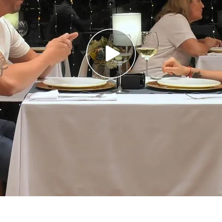
ué cosiste ser 'streamer': "Creo que jugadora
su cita su pasión por las consolas con un tatuaje
desde Alicante a
‘First Dates
’ para encontrar a
ero y le apoye, el problema es que es muy
su cita no lo tendrá nada fácil,
Daniel
es
, un hombre tranquilo que quiere una chica que