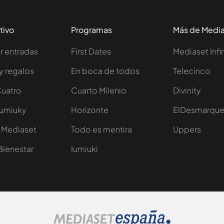
tivo
Programas
Más de Medi
 entradas
First Dates
Mediaset Infi
y regalos
En boca de todos
Telecinco
Cuatro
Cuarto Milenio
Divinity
Iumiuky
Horizonte
ElDesmarqu
 Mediaset
Todo es mentira
Uppers
Bienestar
Iumiuki