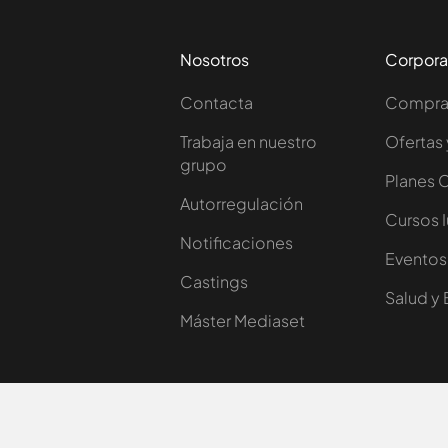
Nosotros
Corpora
Contacta
Comprar
Trabaja en nuestro
Ofertas 
grupo
Planes 
Autorregulación
Cursos 
Notificaciones
Eventos
Castings
Salud y 
Máster Mediaset