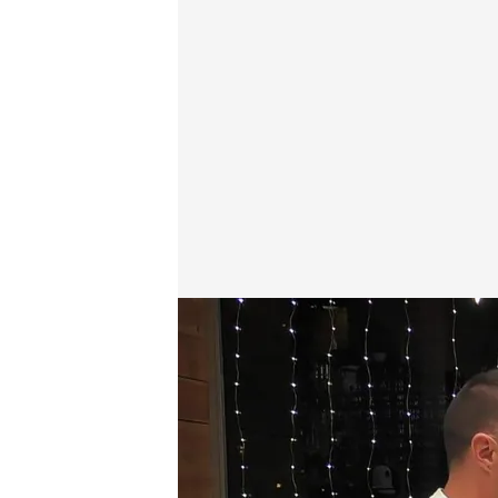
Daniel y Ludi
First Dates
25 JUL 2022 - 22:45h.
Ludi es madre de tres hi
videojuegos "lo hago en