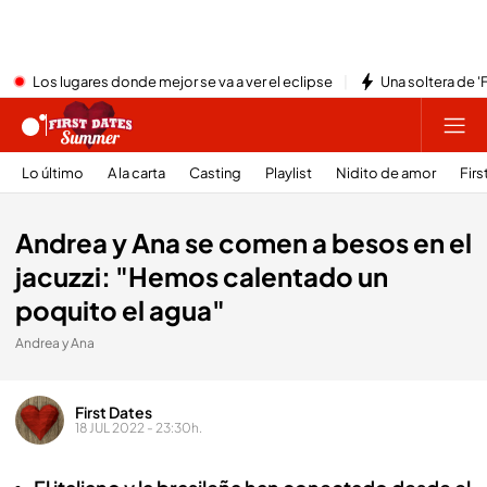
Los lugares donde mejor se va a ver el eclipse
Una soltera de '
Lo último
A la carta
Casting
Playlist
Nidito de amor
Firs
Andrea y Ana se comen a besos en el
jacuzzi: "Hemos calentado un
poquito el agua"
Andrea y Ana
First Dates
18 JUL 2022 - 23:30h.