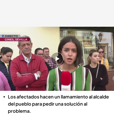
Los vecinos de un pueblo de Sevilla, atemorizados por un vecino
En boca de todos
16 NOV 2023 - 13:13h.
Los vecinos del pueblo de Ginés, en Sevilla,
viven atemorizados día y noche debido a la
peligrosa actitud de un vecino que sufre
esquizofrenia.
Los afectados hacen un llamamiento al alcalde
del pueblo para pedir una solución al
problema.