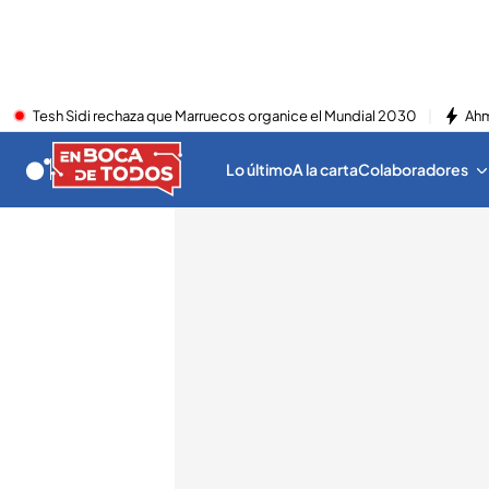
Tesh Sidi rechaza que Marruecos organice el Mundial 2030
Ahm
Lo último
A la carta
Colaboradores