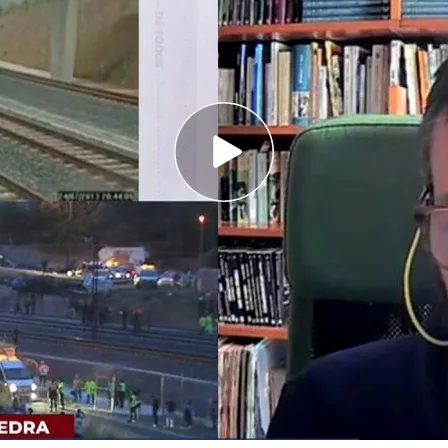
 empezó el juicio
l despiste del maquinista no fue la única causa
rdieron la vida y 145 resultaron heridas
el 24
ble
accidente del Alvia en Angrois
. Este octubre
caso, que en un principio parecía fruto de un
Pero las asociaciones de víctimas no se quedan
gligencias
que, de haberse evitado, podrían
a.