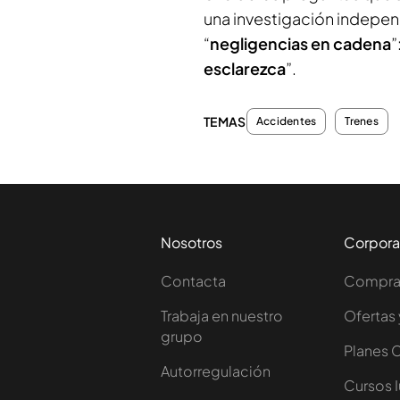
una investigación indepen
“
negligencias en cadena
”
esclarezca
”.
TEMAS
Accidentes
Trenes
Nosotros
Corpora
Contacta
Comprar
Trabaja en nuestro
Ofertas 
grupo
Planes 
Autorregulación
Cursos 