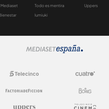
 Mediaset
Todo es mentira
Uppers
Bienestar
Iumiuki