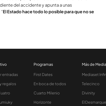
diente del accidente y apunta a unas
: “
El Estado hace todo lo posible para que no se
tivo
Programas
Más de Medi
 entradas
First Dates
Mediaset Infi
y regalos
En boca de todos
Telecinco
Cuatro
Cuarto Milenio
Divinity
Iumiuky
Horizonte
ElDesmarqu