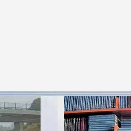
cidente del Alvia.
e 2023 dejó 80 fallecidos y 145 personas