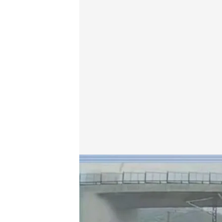
El testimonio del hijo de una mujer fallecida en el ac
En boca de todos
Yaiza Acosta
25 OCT 2022 - 16:18h.
El accidente del Alvia d