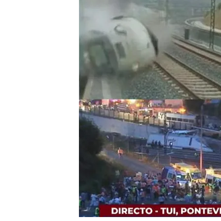
heridas
A comienzos de octubre
Las víctimas creen que e
de la tragedia
Compartir
Un total de
80 personas pe
de julio de 2013, en el terri
ha empezado el juicio del 
despiste del maquinista. 
ahí: señalan una serie de
ne
haber impedido la tragedi