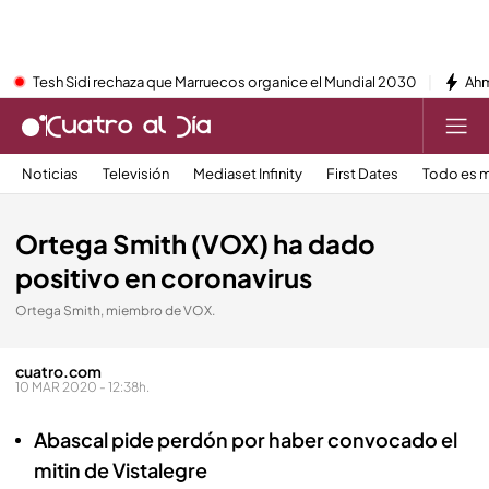
Tesh Sidi rechaza que Marruecos organice el Mundial 2030
Ahm
Noticias
Televisión
Mediaset Infinity
First Dates
Todo es m
Ortega Smith (VOX) ha dado
positivo en coronavirus
Ortega Smith, miembro de VOX.
cuatro.com
10 MAR 2020 - 12:38h.
Abascal pide perdón por haber convocado el
mitin de Vistalegre