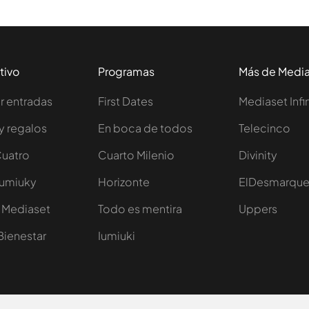
tivo
Programas
Más de Medi
 entradas
First Dates
Mediaset Infi
y regalos
En boca de todos
Telecinco
Cuatro
Cuarto Milenio
Divinity
Iumiuky
Horizonte
ElDesmarqu
 Mediaset
Todo es mentira
Uppers
Bienestar
Iumiuki