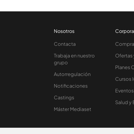
Nosotros
Corpora
Contacta
Comprar
Trabaja en nuestro
Ofertas 
grupo
Planes 
Autorregulación
Cursos 
Notificaciones
Eventos
Castings
Salud y 
Máster Mediaset