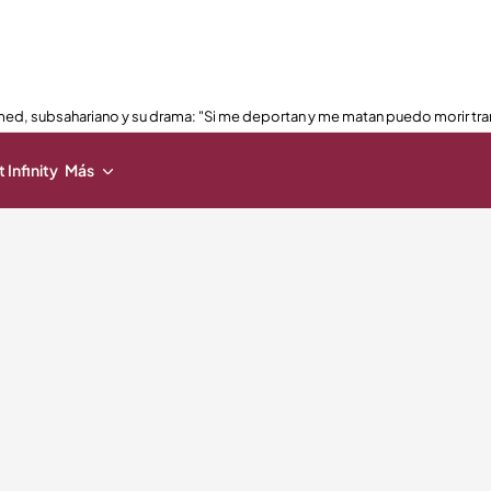
ed, subsahariano y su drama: "Si me deportan y me matan puedo morir tra
 Infinity
Más