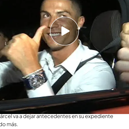
io de Hacienda se muestran disconformes con el
do para esquivar el juicio y la cárcel porque
 asesores fiscales. Tras el acuerdo con el
e a la juez el sobreseimiento de la causa también
scales que están siendo investigados. Los
n que se les siga investigando y se apoyan en la
e indicaba que los asesores fiscales pueden
al como partícipes por inducir, cooperar o ser
elito. Tampoco entienden que la Agencia
 14,7 millones a 5,7 la cuantía que no pagó
1 y 2014. Reducción del delito, pago de 19
cel que no cumplirá es lo que le ha costado a
elitos fiscales. Queda pendiente una vistilla
 cárcel va a dejar antecedentes en su expediente
ndo más.