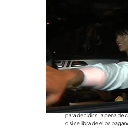
Los técnicos del minister
acuerdo de Cristiano Ronal
también podría librar a sus
futbolista, la Fiscalía pid
para los siete asesores fi
técnicos de Hacienda pide
sentencia a Leo Messi, qu
tener responsabilidad pen
cómplices del presunto d
Tributaria haya reducido de
Ronaldo al fisco entre 201
millones y dos años de cár
Cristiano cometer cuatro d
para decidir si la pena de
o si se libra de ellos paga