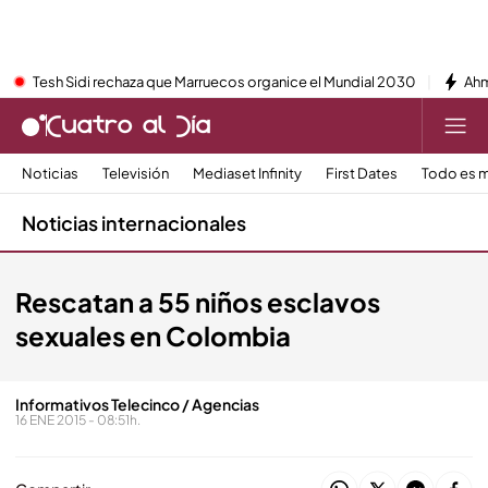
Tesh Sidi rechaza que Marruecos organice el Mundial 2030
Ahm
Noticias
Televisión
Mediaset Infinity
First Dates
Todo es m
Noticias internacionales
Rescatan a 55 niños esclavos
sexuales en Colombia
Informativos Telecinco / Agencias
16 ENE 2015 - 08:51h.