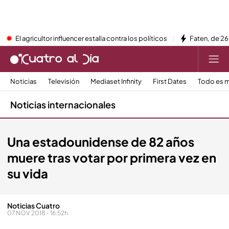
El agricultor influencer estalla contra los políticos
Faten, de 26
Noticias
Televisión
Mediaset Infinity
First Dates
Todo es m
Noticias internacionales
Una estadounidense de 82 años
muere tras votar por primera vez en
su vida
Noticias Cuatro
07 NOV 2018 - 16:52h.