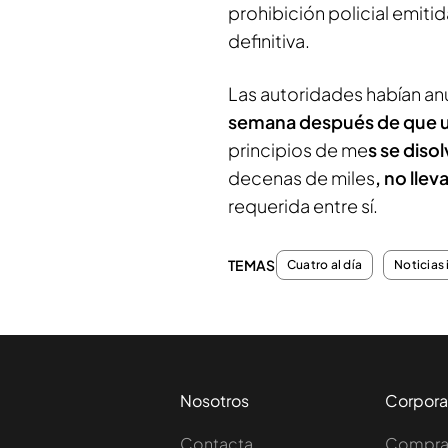
prohibición policial emiti
definitiva.
Las autoridades habían an
semana después de que u
principios de me
s se diso
decenas de miles
, no lle
requerida entre sí.
TEMAS
Cuatro al día
Noticias
Nosotros
Corpora
Contacta
Comprar