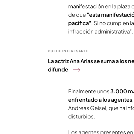
manifestación en la plaza d
de que
"esta manifestació
pacífica"
. Si no cumplen 
infracción administrativa".
PUEDE INTERESARTE
La actriz Ana Arias se suma a los
difunde
Finalmente unos
3.000 ma
enfrentado a los agentes
Andreas Geisel, que ha inf
disturbios.
Los agentes presentes en