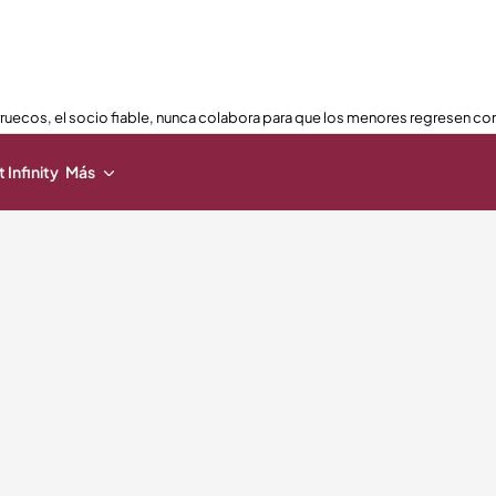
ruecos, el socio fiable, nunca colabora para que los menores regresen con
 Infinity
Más