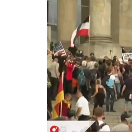
30 AGO 2020 - 18:30h.
Políticos de todo el ar
manifestación
Unos 3.000 manifestan
los agentes
Compartir
La Policía ha detenido a u
disolver la manifestación
protestar contra las medi
que han asistido unas 30.
conocido defensor de teorí