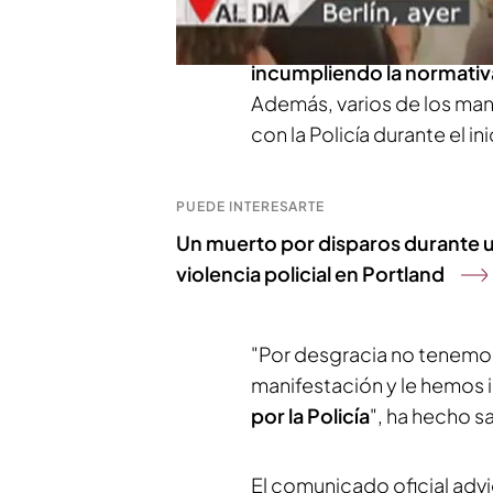
La protesta
ha sido disuel
incumpliendo la normativa
Además, varios de los man
con la Policía durante el in
PUEDE INTERESARTE
Un muerto por disparos durante u
violencia policial en Portland
"Por desgracia no tenemos
manifestación y le hemos
por la Policía
", ha hecho sa
El comunicado oficial advie