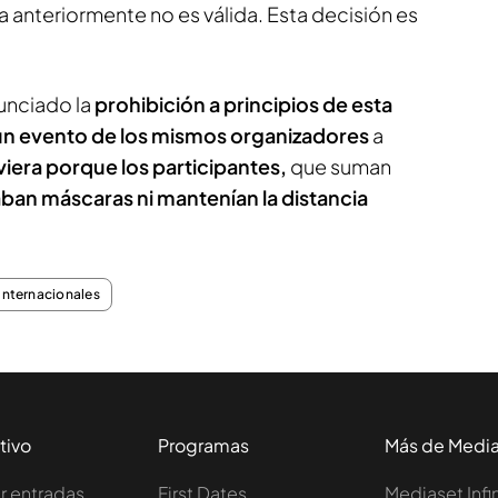
da anteriormente no es válida. Esta decisión es
unciado la
prohibición a principios de esta
n evento de los mismos organizadores
a
lviera porque los participantes,
que suman
vaban máscaras ni mantenían la distancia
 internacionales
tivo
Programas
Más de Medi
 entradas
First Dates
Mediaset Infi