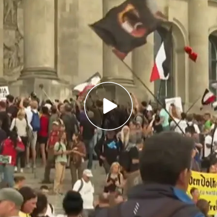
co parlamentario han cargado contra la
tes de extrema derecha se han enfrentado a
nas
300 personas durante la intervención
para
de este sábado en la capital alemana para
das de protección frente al coronavirus
a la
000 personas. Entre los detenidos está el
as de la conspiración Attila Hildmann.