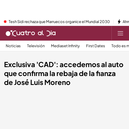
Tesh Sidi rechaza que Marruecos organice el Mundial 2030
Ahm
Noticias
Televisión
Mediaset Infinity
First Dates
Todo es m
Exclusiva 'CAD': accedemos al auto
que confirma la rebaja de la fianza
de José Luis Moreno