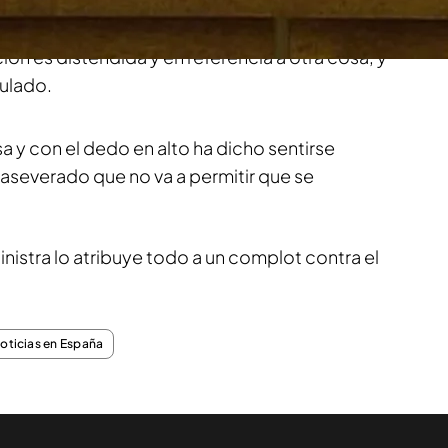
 la evidencia. Dice que no se refería a Grande-
ión es distendida y en referencia a otra cosa, y
ulado.
a y con el dedo en alto ha dicho sentirse
 aseverado que no va a permitir que se
inistra lo atribuye todo a un complot contra el
noticias en España