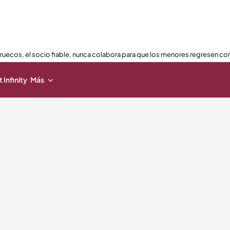
ruecos, el socio fiable, nunca colabora para que los menores regresen con
 Infinity
Más