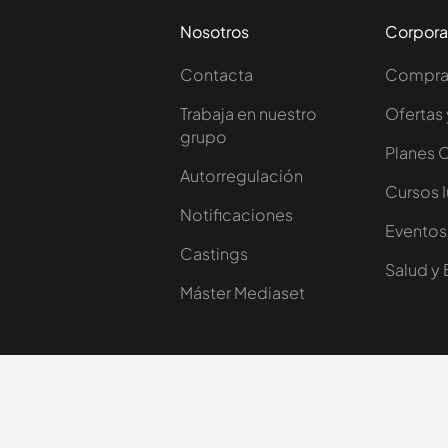
Nosotros
Corpora
Contacta
Comprar
Trabaja en nuestro
Ofertas 
grupo
Planes 
Autorregulación
Cursos 
Notificaciones
Eventos
Castings
Salud y 
Máster Mediaset