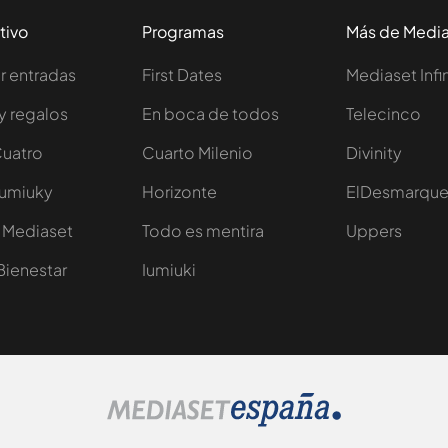
tivo
Programas
Más de Medi
 entradas
First Dates
Mediaset Infi
y regalos
En boca de todos
Telecinco
Cuatro
Cuarto Milenio
Divinity
Iumiuky
Horizonte
ElDesmarqu
 Mediaset
Todo es mentira
Uppers
Bienestar
Iumiuki