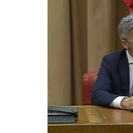
Compartir
Segunda entrega de la co
Garzón y el excomisario Vil
informal.
Comentarios, esta vez so
compañero, el juez Fernan
Consejo de Ministros.
De los comentarios homófob
trabajar con un tribunal 
más de fiar.