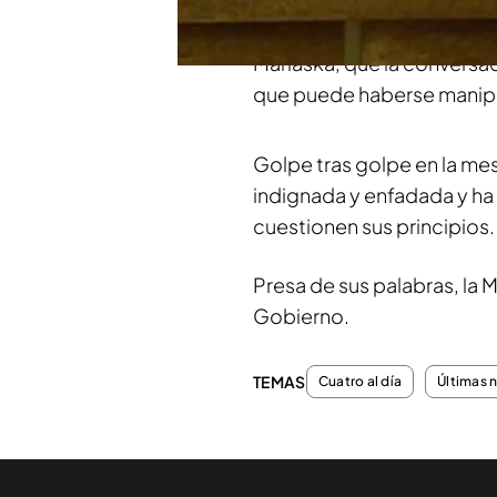
La Ministra hoy, ha negado
Marlaska, que la conversac
que puede haberse manip
Golpe tras golpe en la mes
indignada y enfadada y ha
cuestionen sus principios.
Presa de sus palabras, la M
Gobierno.
TEMAS
Cuatro al día
Últimas 