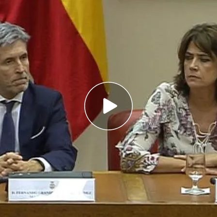
nversación hace nueve años entre Delgado,
larejo junto a otros 4 policías en un almuerzo
bre la homosexualidad de su entonces
do Grande-Marlaska; hoy junto a ella en el
os, a los sexistas al decir que prefiere
de hombres en vez de uno de mujeres porque son