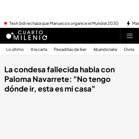
Tesh Sidi rechaza que Marruecos organice el Mundial 2030
Mar
Lo último
A la carta
Pesadillas de Iker
Abandonalia
Ovnis
La condesa fallecida habla con
Paloma Navarrete: "No tengo
dónde ir, esta es mi casa"