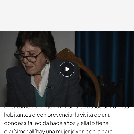
cuatro.com
24 DIC 2018 - 00:15h.
Compartir
Precisamos una vez más la ayuda y experiencia de
Paloma Navarrete para cerciorarnos de lo que nos
cuentan los testigos. Acude a las casas donde sus
habitantes dicen presenciar la visita de una
condesa fallecida hace años y ella lo tiene
clarísimo: allí hay una mujer joven con la cara