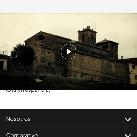
cuatro.com
05 DIC 2011 - 02:40h.
Compartir
'Cuarto Milenio' visita la impresionante iglesia
turolense de Bordón considerada por muchos la
Rosslyn española.
Nosotros
Corporativo