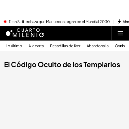
Tesh Sidi rechaza que Marruecos organice el Mundial 2030
Ahm
Lo último
A la carta
Pesadillas de Iker
Abandonalia
Ovnis
El Código Oculto de los Templarios