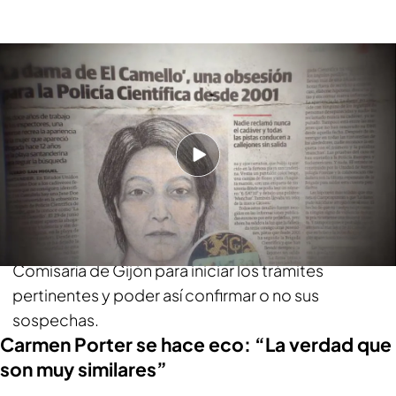
El reportaje de 'La dama del Camello'
Un hombre identifica el cadáver como el de
su hermana
Un vecino de
Gijón
, tras ver este reportaje, ha
pensado que la persona que había aparecido en la
playa
podría ser su hermana
, desaparecida hacía
19 años y con la que había roto todos los lazos
familiares. El hombre se ha presentado en la
Comisaría de Gijón para iniciar los trámites
pertinentes y poder así confirmar o no sus
sospechas.
Carmen Porter se hace eco: “La verdad que
son muy similares”