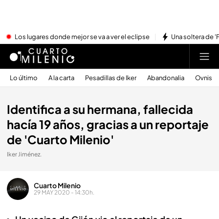
Los lugares donde mejor se va a ver el eclipse
Una soltera de '
Lo último
A la carta
Pesadillas de Iker
Abandonalia
Ovnis
Identifica a su hermana, fallecida
hacía 19 años, gracias a un reportaje
de 'Cuarto Milenio'
Iker Jiménez.
Cuarto Milenio
29 MAY 2020 - 14:30h.