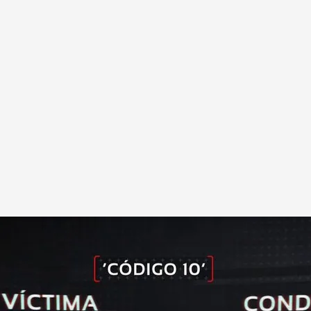
ma de agresión sexual por Conde-Pumpido Varela
.
CÓDIGO 10
 Varela fue detenido el pasado viernes por