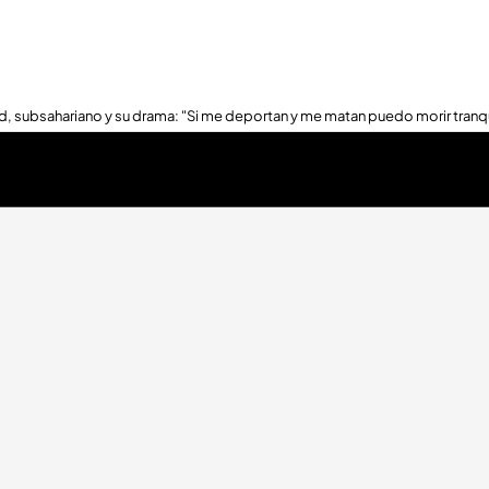
, subsahariano y su drama: "Si me deportan y me matan puedo morir tranq