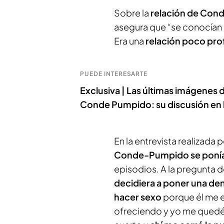
Sobre la
relación de Cond
asegura que “se conocían 
Era una
relación poco pr
PUEDE INTERESARTE
Exclusiva | Las últimas imágenes d
Conde Pumpido: su discusión en l
En la entrevista realizada 
Conde-Pumpido se ponía 
episodios. A la pregunta d
decidiera a poner una de
hacer sexo
porque él me e
ofreciendo y yo me quedé 