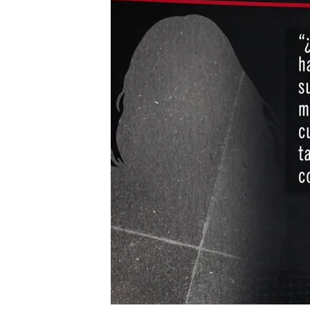
presunta agresión sexua
'Código 10' habla con l
relación con Cándido y 
¿Quién es Cándido Cond
detenido por una agresi
Compartir
Cándido Conde-Pumpido
Constitucional, ha sido a
sexual.
En ‘Código 10’ he
asegura que el letrado le “