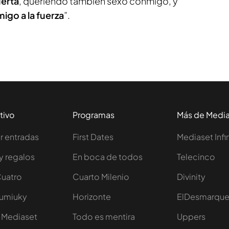
uerta
, queriendo también sexo conmigo, y
igo a la fuerza
”.
tivo
Programas
Más de Medi
 entradas
First Dates
Mediaset Infi
y regalos
En boca de todos
Telecinco
Cuatro
Cuarto Milenio
Divinity
Iumiuky
Horizonte
ElDesmarqu
 Mediaset
Todo es mentira
Uppers