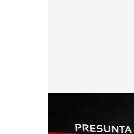
Transcripción de la llamada con la presunta vícti
cuatro.com
08 NOV 2023 - 01:35h.
Cándido Conde-Pumpido