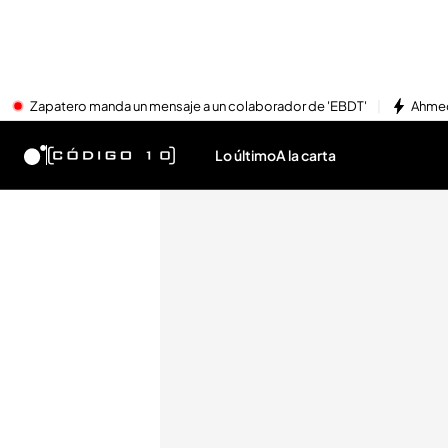
Zapatero manda un mensaje a un colaborador de 'EBDT'
Ahmed
Lo último
A la carta