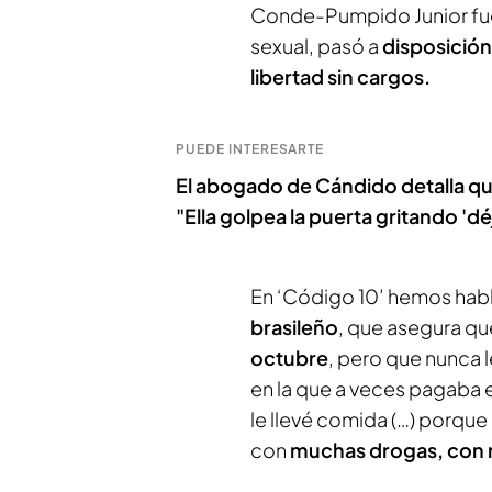
Conde-Pumpido Junior f
sexual, pasó a
disposición
libertad sin cargos.
PUEDE INTERESARTE
El abogado de Cándido detalla qué 
"Ella golpea la puerta gritando 'dé
En ‘Código 10’ hemos hab
brasileño
, que asegura qu
octubre
, pero que nunca 
en la que a veces pagaba ell
le llevé comida (…) porque
con
muchas drogas, con