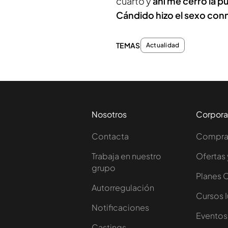
cuarto y
ahí me cerró la p
Cándido hizo el sexo conm
TEMAS
Actualidad
Nosotros
Corpora
Contacta
Comprar
Trabaja en nuestro
Ofertas 
grupo
Planes 
Autorregulación
Cursos 
Notificaciones
Eventos
Castings