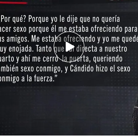
l y actualmente está en libertad sin cargos
a presunta víctima, que detalla cómo era su
lo ocurrido el pasado viernes
e Pumpido Varela, hijo del presidente del TC,
ón sexual?: su trayectoria y vida sentimental
 Junior
, abogado e hijo del presidente Tribunal
cusado por una
mujer
por una
presunta agresión
mos hablado con la
presunta víctima
, que
practicó sexo a la fuerza”.