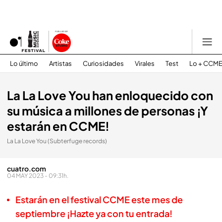
Lo último
Artistas
Curiosidades
Virales
Test
Lo + CCM
La La Love You han enloquecido con
su música a millones de personas ¡Y
estarán en CCME!
La La Love You (Subterfuge records)
cuatro.com
04 MAY 2023 - 09:31h.
Estarán en el festival CCME este mes de
septiembre ¡Hazte ya con tu entrada!