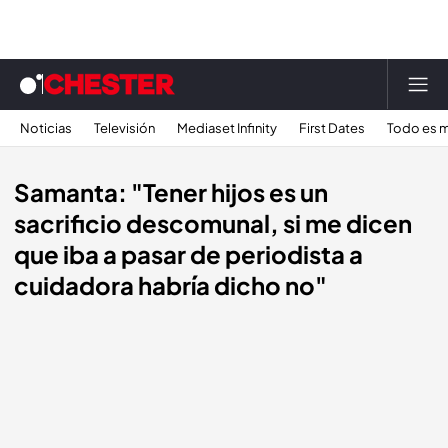
Noticias
Televisión
Mediaset Infinity
First Dates
Todo es m
Samanta: "Tener hijos es un
sacrificio descomunal, si me dicen
que iba a pasar de periodista a
cuidadora habría dicho no"