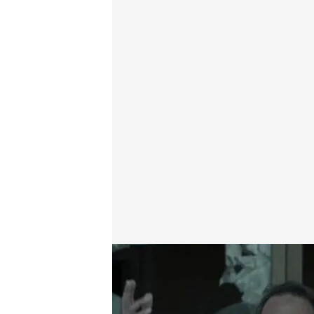
Caronte
cuatro.com
06 JUN 2021 - 11:49h.