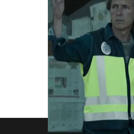
La primera temporada de
Compartir
'Caronte' llega a su fin. El
primera temporada de la se
¿Conseguirá Samuel librar
el final de la serie del mo
TEMAS
Caronte
Promos