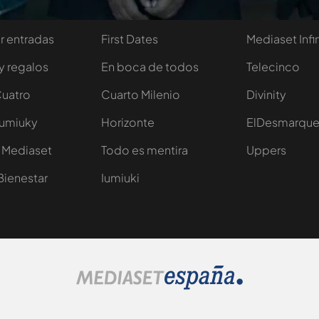
tivo
Programas
Más de Medi
 entradas
First Dates
Mediaset Infi
y regalos
En boca de todos
Telecinco
Cuatro
Cuarto Milenio
Divinity
Iumiuky
Horizonte
ElDesmarqu
 Mediaset
Todo es mentira
Uppers
Bienestar
Iumiuki