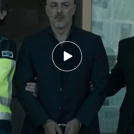
 'Caronte' llega a su fin el próximo lunes
 próximo lunes se emite el último capítulo de la
rie y todas las pruebas apuntan a él.
se de ser encarcelado de nuevo? No te pierdas
mento el lunes a las 23.30 horas en Cuatro.