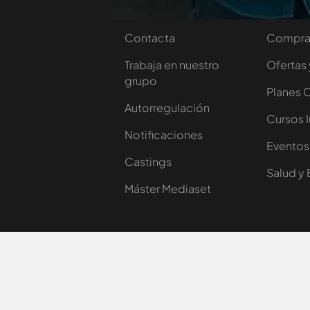
Nosotros
Corpora
Contacta
Comprar
Trabaja en nuestro
Ofertas 
grupo
Planes 
Autorregulación
Cursos 
Notificaciones
Eventos
Castings
Salud y 
Máster Mediaset