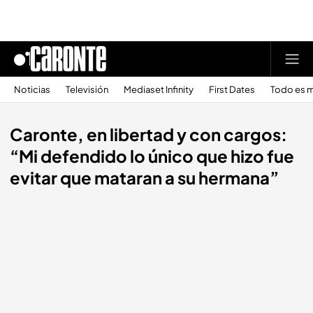
Noticias
Televisión
Mediaset Infinity
First Dates
Todo es m
Caronte, en libertad y con cargos:
“Mi defendido lo único que hizo fue
evitar que mataran a su hermana”