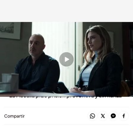
Caronte, ante el juez
cuatro.com
27 ABR 2021 - 00:40h.
Samuel Caronte agredió a su cuñado tras ver
cómo estrangulaba a su hermana
Marta defiende a su socio delante del juez
La Fiscalía pide prisión preventiva y sin fianza
Compartir