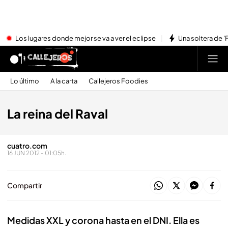
Los lugares donde mejor se va a ver el eclipse
Una soltera de '
Lo último
A la carta
Callejeros Foodies
La reina del Raval
cuatro.com
16 JUN 2012 - 01:05h.
Compartir
Medidas XXL y corona hasta en el DNI. Ella es