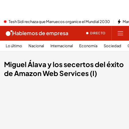
Tesh Sidi rechaza que Marruecos organice el Mundial 2030
Mar
Hablemos de empresa
DIRECTO
Lo último
Nacional
Internacional
Economía
Sociedad
Miguel Álava y los secertos del éxito
de Amazon Web Services (I)