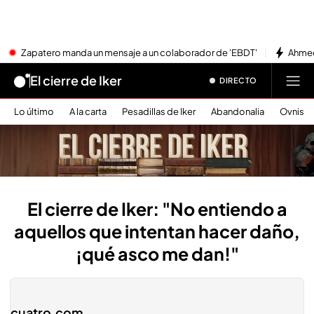
Zapatero manda un mensaje a un colaborador de 'EBDT'
Ahmed
El cierre de Iker
DIRECTO
Lo último
A la carta
Pesadillas de Iker
Abandonalia
Ovnis
El cierre de Iker: "No entiendo a
aquellos que intentan hacer daño,
¡qué asco me dan!"
cuatro.com