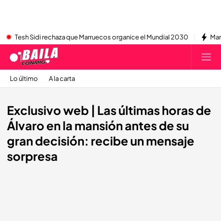
Tesh Sidi rechaza que Marruecos organice el Mundial 2030
Mar
Lo último
A la carta
Exclusivo web | Las últimas horas de
Álvaro en la mansión antes de su
gran decisión: recibe un mensaje
sorpresa