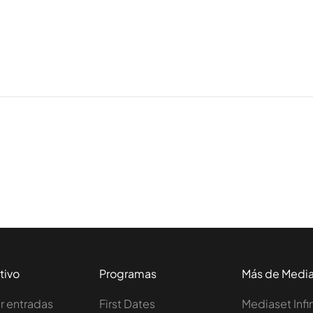
tivo
Programas
Más de Medi
 entradas
First Dates
Mediaset Infi