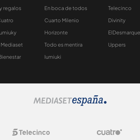
y regalos
En boca de todos
Telecinco
Cuatro
Cuarto Milenio
Divinity
Iumiuky
Horizonte
ElDesmarqu
 Mediaset
Todo es mentira
Uppers
Bienestar
Iumiuki