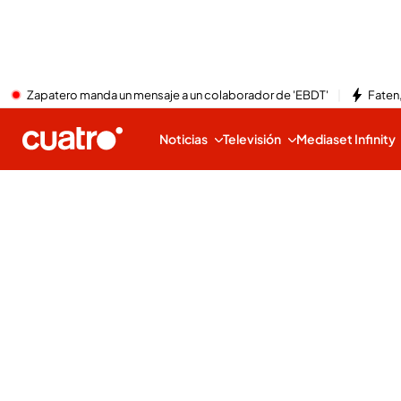
Zapatero manda un mensaje a un colaborador de 'EBDT'
Faten,
Noticias
Televisión
Mediaset Infinity