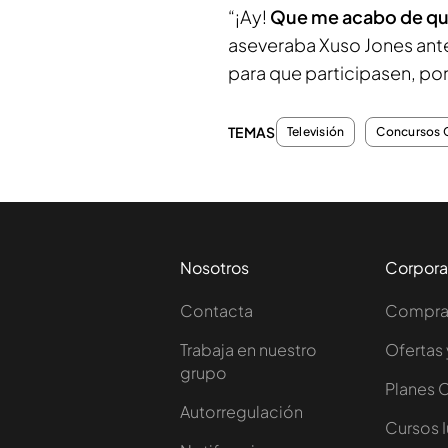
“¡Ay!
Que me acabo de que
aseveraba Xuso Jones ante
para que participasen, por
TEMAS
Televisión
Concursos 
Nosotros
Corpora
Contacta
Comprar
Trabaja en nuestro
Ofertas 
grupo
Planes 
Autorregulación
Cursos 