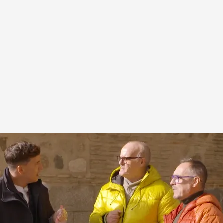
' en 2013
y! Que me acabo de quedar loco… esto no nos