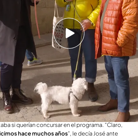
do las imágenes de su participación allá por
grande de ‘Lo sabe, no lo sabe’ hasta la fecha:
o de ‘Lo sabe, no lo sabe’, paseaba
por las calles
calizar a los nuevos concursantes para ‘Lo sabe,
hizo que se topase con José y Martín
.
aba si querían concursar en el programa. “Claro,
hicimos hace muchos años
”, le decía José ante