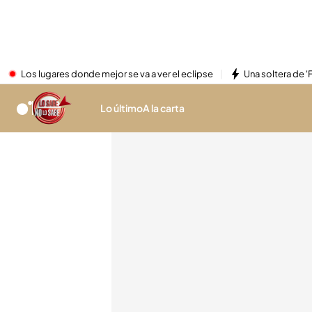
Los lugares donde mejor se va a ver el eclipse
Una soltera de '
Lo último
A la carta