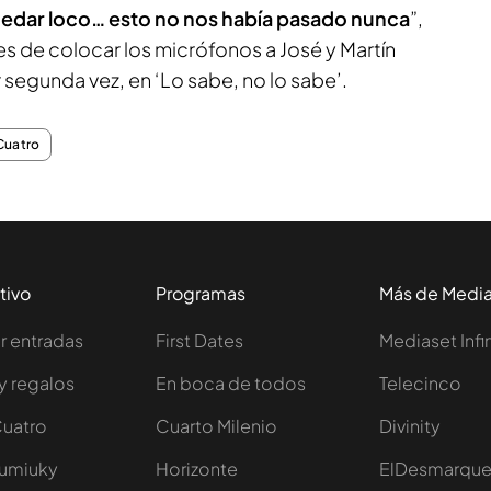
dar loco… esto no nos había pasado nunca
”,
s de colocar los micrófonos a José y Martín
 segunda vez, en ‘Lo sabe, no lo sabe’.
Cuatro
tivo
Programas
Más de Medi
 entradas
First Dates
Mediaset Infi
y regalos
En boca de todos
Telecinco
Cuatro
Cuarto Milenio
Divinity
Iumiuky
Horizonte
ElDesmarqu