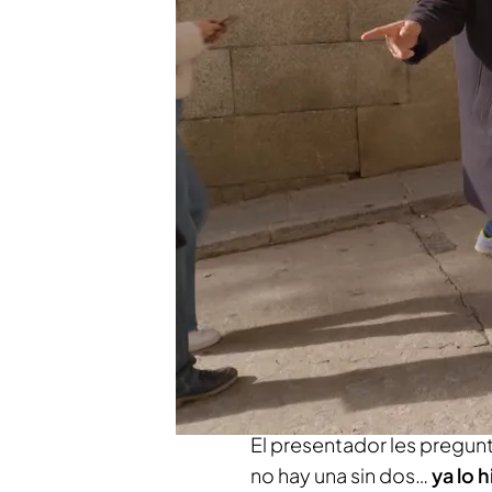
El programa ha consegui
2013
Consigue el premio más 
“No me lo puedo creer"
Compartir
Xuso Jones, junto al equip
de Toledo
para intentar lo
no lo sabe’…. Y el
destino 
El presentador les pregunt
no hay una sin dos…
ya lo 