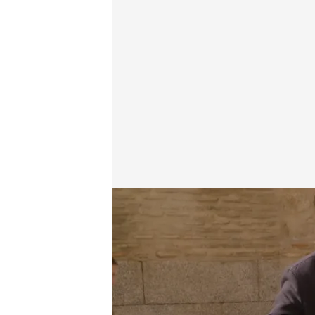
José y Martín ya participaron en 'Lo sabe, no lo sabe
Lo sabe, no lo sabe
16 DIC 2024 - 20:08h.
Xuso, sorprendido: “¡A
había pasado nunca”