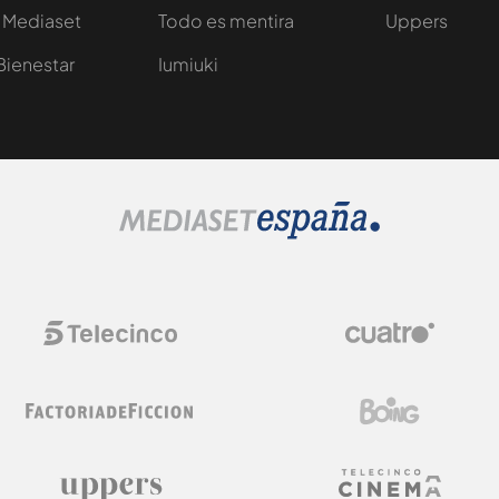
 Mediaset
Todo es mentira
Uppers
Bienestar
Iumiuki