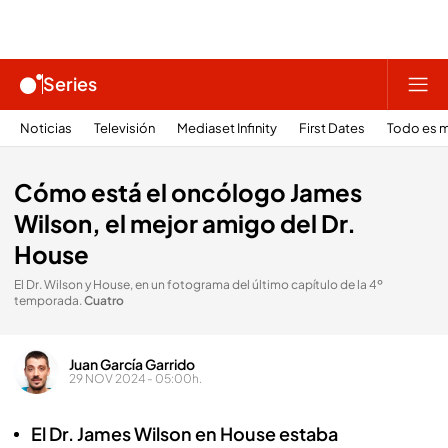
Series
Noticias
Televisión
Mediaset Infinity
First Dates
Todo es m
Cómo está el oncólogo James
Wilson, el mejor amigo del Dr.
House
El Dr. Wilson y House, en un fotograma del último capítulo de la 4º
temporada
.
Cuatro
Juan García Garrido
29 NOV 2024 - 05:00h.
El Dr. James Wilson en House estaba